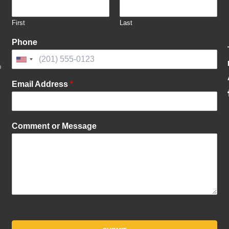
First
Last
Phone
United
States
Email Address
*
+1
Comment or Message